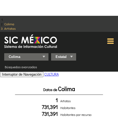
Colima
Artistas
Búsquedas avanzadas
CULTURA
Interruptor de Navegación
Colima
Datos de
1
Artistas
731,391
Habitantes
731,391
Habitantes por recurso