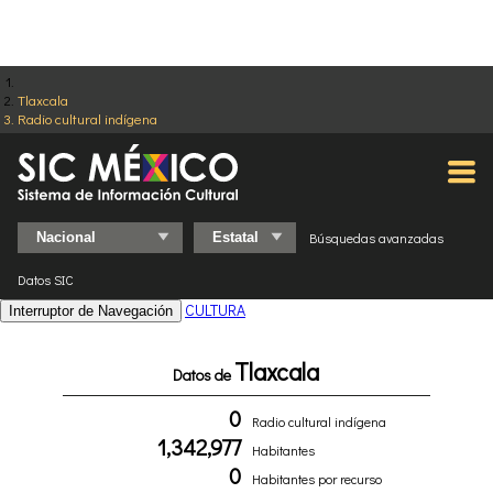
Tlaxcala
Radio cultural indígena
Búsquedas avanzadas
Datos SIC
CULTURA
Interruptor de Navegación
Tlaxcala
Datos de
0
Radio cultural indígena
1,342,977
Habitantes
0
Habitantes por recurso