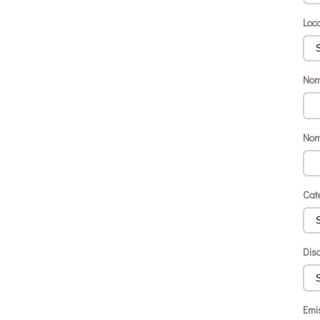
Loc
Nom
Nom
Cat
Disc
Emi