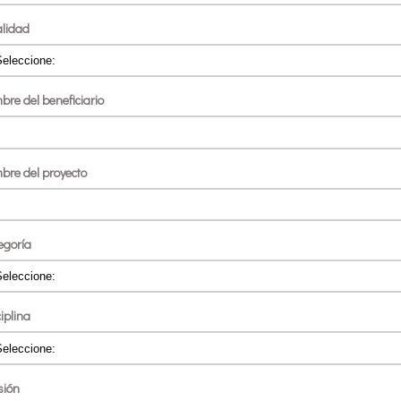
alidad
bre del beneficiario
bre del proyecto
egoría
iplina
sión