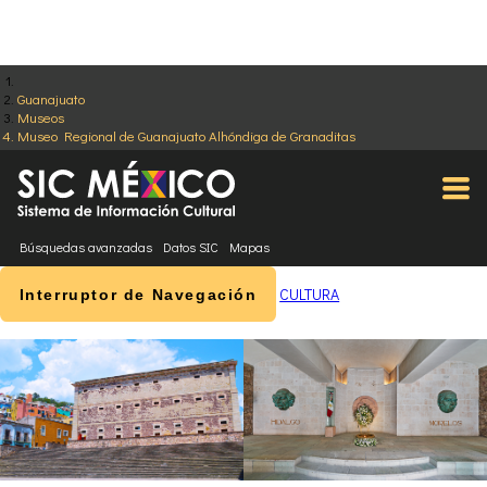
Guanajuato
Museos
Museo Regional de Guanajuato Alhóndiga de Granaditas
Búsquedas avanzadas
Datos SIC
Mapas
CULTURA
Interruptor de Navegación