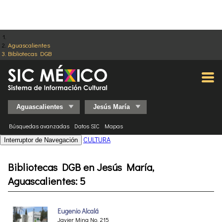
Aguascalientes
Bibliotecas DGB
Búsquedas avanzadas
Datos SIC
Mapas
CULTURA
Interruptor de Navegación
Bibliotecas DGB en Jesús María,
Aguascalientes: 5
Eugenio Alcalá
Javier Mina No. 215