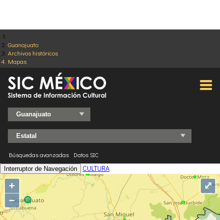
Guanajuato
Archivos históricos
Mapas
Búsquedas avanzadas
Datos SIC
CULTURA
Interruptor de Navegación
+
⤢
−