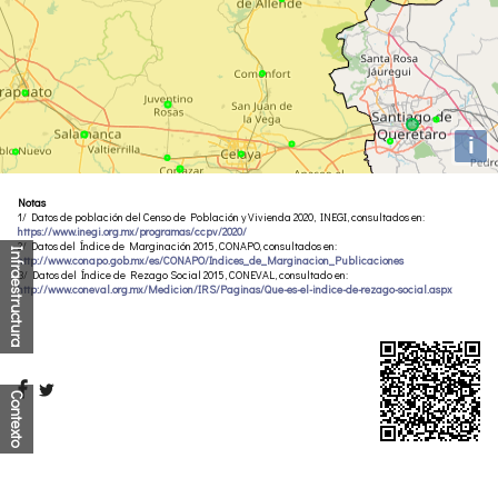
i
Notas
1/ Datos de población del Censo de Población y Vivienda 2020, INEGI, consultados en:
https://www.inegi.org.mx/programas/ccpv/2020/
2/ Datos del Índice de Marginación 2015, CONAPO, consultados en:
Infraestructura
http://www.conapo.gob.mx/es/CONAPO/Indices_de_Marginacion_Publicaciones
3/ Datos del Índice de Rezago Social 2015, CONEVAL, consultado en:
http://www.coneval.org.mx/Medicion/IRS/Paginas/Que-es-el-indice-de-rezago-social.aspx
Contexto