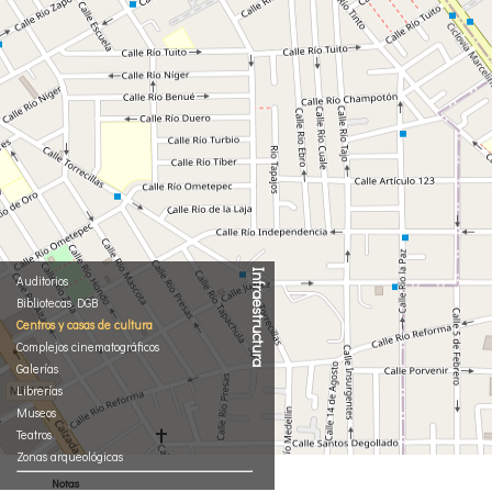
Infraestructura
Auditorios
Bibliotecas DGB
Centros y casas de cultura
Complejos cinematográficos
Galerías
Librerías
Museos
Teatros
Zonas arqueológicas
Notas