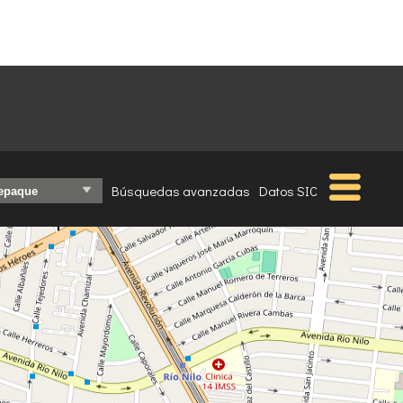
⤢
Búsquedas avanzadas
Datos SIC