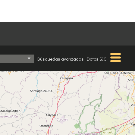
Búsquedas avanzadas
Datos SIC
⤢