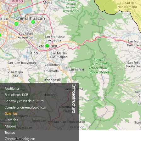
Infraestructura
Auditorios
Bibliotecas DGB
Centros y casas de cultura
Complejos cinematográficos
Galerías
Librerías
Museos
Teatros
Zonas arqueológicas
Notas