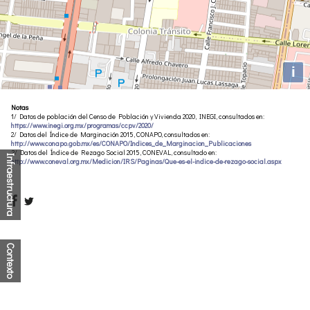
i
Notas
1/ Datos de población del Censo de Población y Vivienda 2020, INEGI, consultados en:
https://www.inegi.org.mx/programas/ccpv/2020/
2/ Datos del Índice de Marginación 2015, CONAPO, consultados en:
http://www.conapo.gob.mx/es/CONAPO/Indices_de_Marginacion_Publicaciones
3/ Datos del Índice de Rezago Social 2015, CONEVAL, consultado en:
Infraestructura
http://www.coneval.org.mx/Medicion/IRS/Paginas/Que-es-el-indice-de-rezago-social.aspx
Contexto