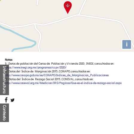
i
Notas
1/ Datos de población del Censo de Población y Vivienda 2020, INEGI, consultados en:
https://www.inegi.org.mx/programas/ccpv/2020/
Infraestructura
2/ Datos del Índice de Marginación 2015, CONAPO, consultados en:
http://www.conapo.gob.mx/es/CONAPO/Indices_de_Marginacion_Publicaciones
3/ Datos del Índice de Rezago Social 2015, CONEVAL, consultado en:
http://www.coneval.org.mx/Medicion/IRS/Paginas/Que-es-el-indice-de-rezago-social.aspx
Contexto