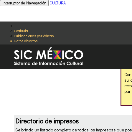
CULTURA
Interruptor de Navegación
Coahuila
Publicaciones periódicas
Datos abiertos
Con 
su 
rec
part
Directorio de impresos
Se brinda un listado completo de todos los impresoss que pos