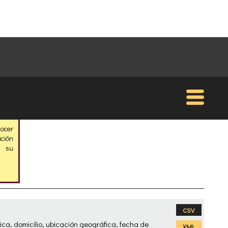
nocer
ción
s su
CSV
ca, domicilio, ubicación geográfica, fecha de
XML