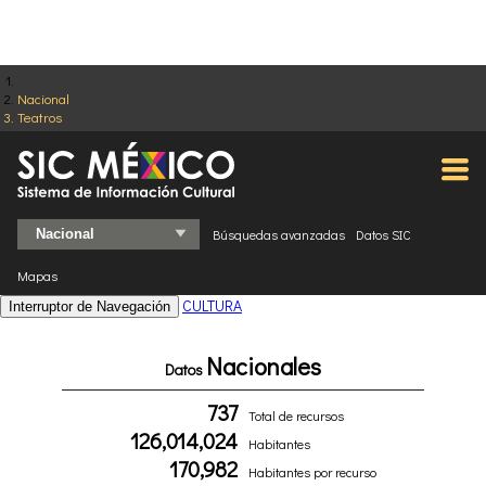
Nacional
Teatros
Búsquedas avanzadas
Datos SIC
Mapas
CULTURA
Interruptor de Navegación
Nacionales
Datos
737
Total de recursos
126,014,024
Habitantes
170,982
Habitantes por recurso