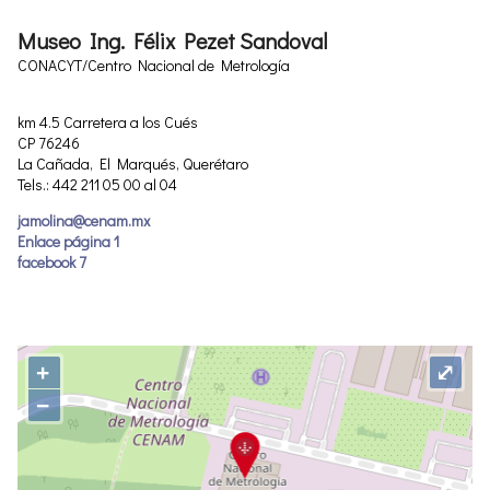
Museo Ing. Félix Pezet Sandoval
CONACYT/Centro Nacional de Metrología
km 4.5 Carretera a los Cués
CP 76246
La Cañada, El Marqués, Querétaro
Tels.: 442 211 05 00 al 04
jamolina@cenam.mx
Enlace página 1
facebook 7
+
⤢
−