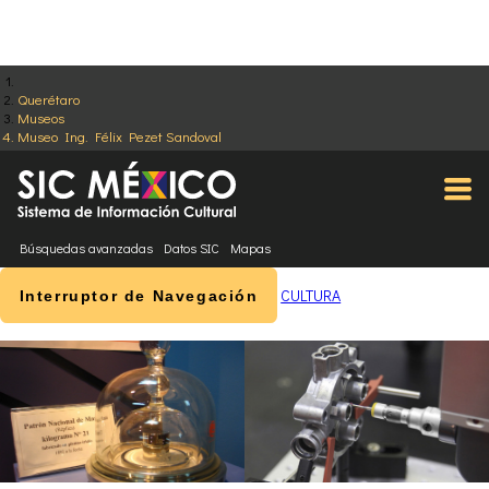
Querétaro
Museos
Museo Ing. Félix Pezet Sandoval
Búsquedas avanzadas
Datos SIC
Mapas
CULTURA
Interruptor de Navegación