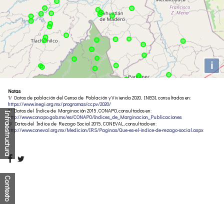
i
Notas
1/ Datos de población del Censo de Población y Vivienda 2020, INEGI, consultados en:
https://www.inegi.org.mx/programas/ccpv/2020/
2/ Datos del Índice de Marginación 2015, CONAPO, consultados en:
Infraestructura
http://www.conapo.gob.mx/es/CONAPO/Indices_de_Marginacion_Publicaciones
3/ Datos del Índice de Rezago Social 2015, CONEVAL, consultado en:
http://www.coneval.org.mx/Medicion/IRS/Paginas/Que-es-el-indice-de-rezago-social.aspx
Contexto