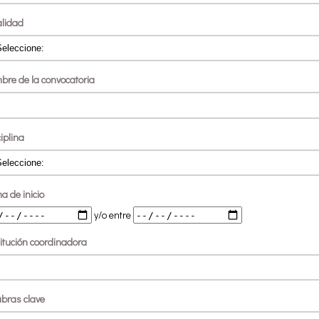
alidad
bre de la convocatoria
iplina
a de inicio
y/o entre
titución coordinadora
abras clave