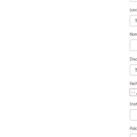
Loc
Nom
Disc
Fech
Ins
Pal