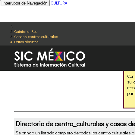
CULTURA
Interruptor de Navegación
Quintana Roo
Casas y centros culturales
Datos abiertos
Con 
su 
rec
part
Directorio de centro_culturales y casas de
Se brinda un listado completo de todos los centro culturales 