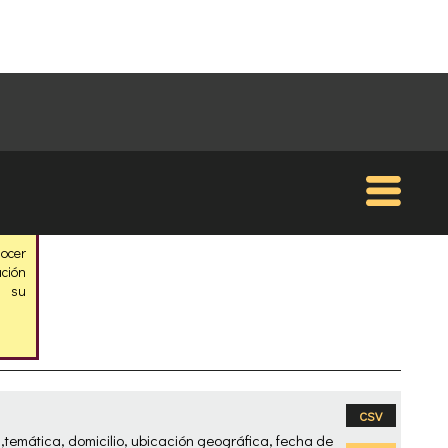
nocer
ción
s su
CSV
,temática, domicilio, ubicación geográfica, fecha de