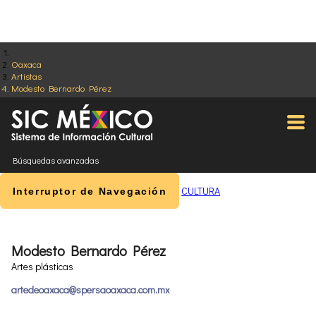
Oaxaca
Artistas
Modesto Bernardo Pérez
Búsquedas avanzadas
CULTURA
Interruptor de Navegación
Modesto Bernardo Pérez
Artes plásticas
artedeoaxaca@spersaoaxaca.com.mx