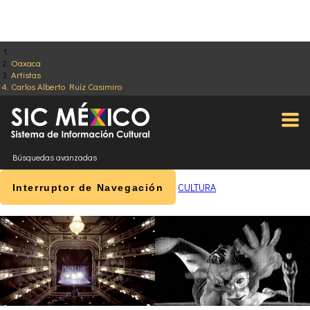
Oaxaca
Artistas
Carlos Alberto Ruíz Casimiro
Búsquedas avanzadas
CULTURA
Interruptor de Navegación