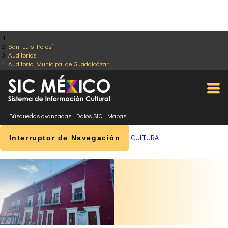
San Luis Potosí
Auditorios
Auditorio Municipal de Guadalcázar
Búsquedas avanzadas
Datos SIC
Mapas
CULTURA
Interruptor de Navegación