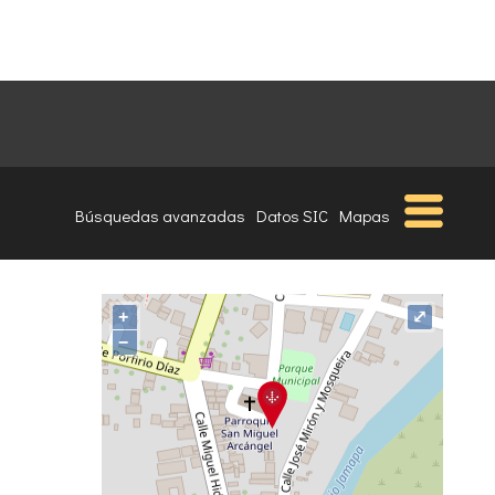
Búsquedas avanzadas
Datos SIC
Mapas
+
⤢
−