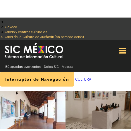
Oaxaca
Casas y centros culturales
Casa de la Cultura de Juchitán (en remodelación)
Búsquedas avanzadas
Datos SIC
Mapas
CULTURA
Interruptor de Navegación