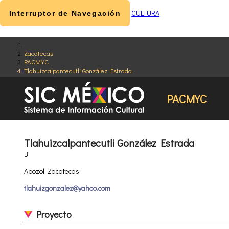
CULTURA
Interruptor de Navegación
Zacatecas
PACMYC
Tlahuizcalpantecutli González Estrada
PACMYC
Tlahuizcalpantecutli González Estrada
B
Apozol, Zacatecas
tlahuizgonzalez@yahoo.com
Proyecto