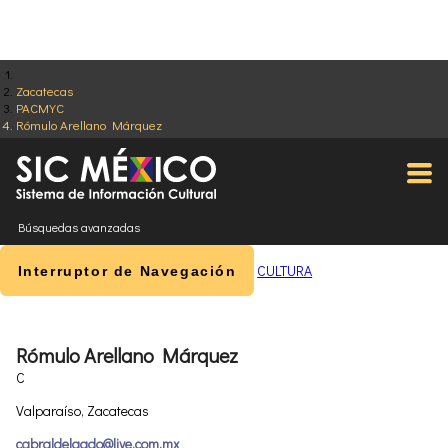
Zacatecas
PACMYC
Rómulo Arellano Márquez
Búsquedas avanzadas
CULTURA
Interruptor de Navegación
Rómulo Arellano Márquez
C
Valparaíso, Zacatecas
cabraldelgado@live.com.mx