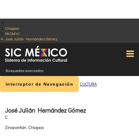
Chiapas
PACMYC
José Julián Hernández Gómez
Búsquedas avanzadas
CULTURA
Interruptor de Navegación
José Julián Hernández Gómez
C
Zinacantán, Chiapas