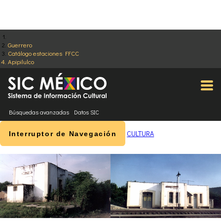
Guerrero
Catálogo estaciones FFCC
Apipilulco
Búsquedas avanzadas
Datos SIC
CULTURA
Interruptor de Navegación