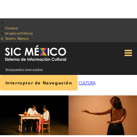
Oaxaca
Grupos artísticos
Teatro Blanco
Búsquedas avanzadas
CULTURA
Interruptor de Navegación