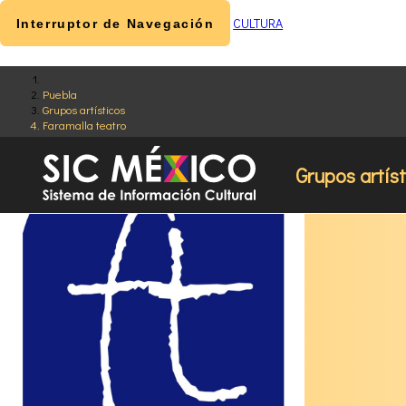
CULTURA
Interruptor de Navegación
Puebla
Grupos artísticos
Faramalla teatro
Grupos artís