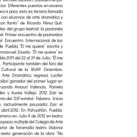
cios Diferentes puestas en escena
oco a poco, esto es tercera llamada
 con alumnos de arte dramático y
con llanto” de Ricardo Pérez Quit.
es del grupo teatral) la pastorela
del Primer encuentro de pastorelas
 el Encuentro Internacional de las
 Puebla “Él me quiere” escrita y
mmanuel Zavala. “Él me quiere” es
2011 del 22 al 31 de Julio. “Él me
 Participante también del foro del
Cultural de la BUAP. Diciembre,
 Arte Dramático; regresa Lucifer
olibrí ganador del primer lugar en
ctuando Amauri Valencia, Pamela
s y Aurea Vallejo. 2012 Zair se
to del DIF estatal. Febrero. Inicia
. (actualmente pausado) Zair, el
ra abril 2012. En Pahuatlán, Puebla.
treno en Julio 9 de 2012 en teatro
spacio múltiple del Colegio de Arte
ctor de faramalla teatro (Adonai
 sexta generación de la obra “No