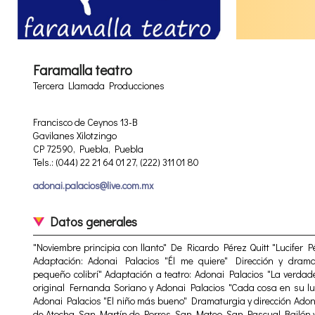
Faramalla teatro
Tercera Llamada Producciones
Francisco de Ceynos 13-B
Gavilanes Xilotzingo
CP 72590, Puebla, Puebla
Tels.: (044) 22 21 64 01 27, (222) 311 01 80
adonai.palacios@live.com.mx
Datos generales
"Noviembre principia con llanto" De Ricardo Pérez Quitt "Lucifer 
Adaptación: Adonai Palacios "Él me quiere" Dirección y dramat
pequeño colibrí" Adaptación a teatro: Adonai Palacios "La verdad
original Fernanda Soriano y Adonai Palacios "Cada cosa en su lug
Adonai Palacios "El niño más bueno" Dramaturgia y dirección Adona
de Atocha, San Martín de Porres, San Mateo, San Pascual Bailón 