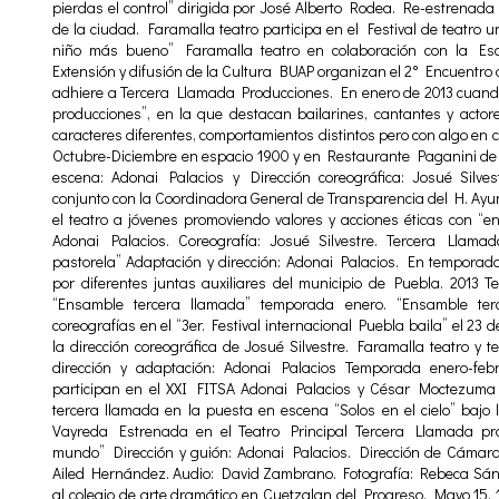
pierdas el control” dirigida por José Alberto Rodea. Re-estrenada 
de la ciudad. Faramalla teatro participa en el Festival de teatro un
niño más bueno” Faramalla teatro en colaboración con la Escu
Extensión y difusión de la Cultura BUAP organizan el 2° Encuentro 
adhiere a Tercera Llamada Producciones. En enero de 2013 cuando
producciones”, en la que destacan bailarines, cantantes y actor
caracteres diferentes, comportamientos distintos pero con algo en 
Octubre-Diciembre en espacio 1900 y en Restaurante Paganini de “
escena: Adonai Palacios y Dirección coreográfica: Josué Silve
conjunto con la Coordinadora General de Transparencia del H. Ayu
el teatro a jóvenes promoviendo valores y acciones éticas con “
Adonai Palacios. Coreografía: Josué Silvestre. Tercera Llam
pastorela” Adaptación y dirección: Adonai Palacios. En temporada
por diferentes juntas auxiliares del municipio de Puebla. 2013 
“Ensamble tercera llamada” temporada enero. “Ensamble terc
coreografías en el “3er. Festival internacional Puebla baila” el 23 d
la dirección coreográfica de Josué Silvestre. Faramalla teatro y t
dirección y adaptación: Adonai Palacios Temporada enero-febr
participan en el XXI FITSA Adonai Palacios y César Moctezuma 
tercera llamada en la puesta en escena “Solos en el cielo” bajo 
Vayreda Estrenada en el Teatro Principal Tercera Llamada pro
mundo” Dirección y guión: Adonai Palacios. Dirección de Cámar
Ailed Hernández. Audio: David Zambrano. Fotografía: Rebeca Sán
al colegio de arte dramático en Cuetzalan del Progreso, Mayo 15, 1