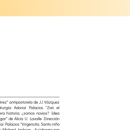
Pérez" antipastorela de JJ Vázquez
urgia: Adonai Palacios "Zair, el
era historia, ¿somos novios? Idea
ar" de Alicia U. Lavalle Dirección
i Palacios "Virgencita, Santo niño
y Michael Jackson...¡Ayúdenme por