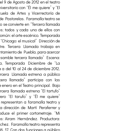
el 9 de Agosto de 2012 en el teatro
iversitario con “Él me quiere” y “El
ela de Artes y Vicerrectoría de
de Pastorelas. Faramalla teatro se
 se convierte en “Tercera llamada
es; todos y cada uno de ellos con
común: el arte escénico. Temporada
Chicago: el musical” Dirección de
stre. Tercera Llamada trabaja en
ntamiento de Puebla, para acercar
ensamble tercera llamada” Escena:
ada, Temporada Diciembre de “La
 a del 10 al 24 de diciembre 2012,
Tercera Llamada estrena a público
era llamada” participa con las
e enero en el Teatro principal. Bajo
ercera llamada estrena “El tartufo”
ero “El tarufo” y “Él me quiere”
representan a faramalla teatro y
la dirección de Martí Peraferrer y
duce el primer cortometraje. “Mi
as: Airam Hernández. Productora:
chez. Faramalla teatro representa
6, 17. Con dos funciones a público