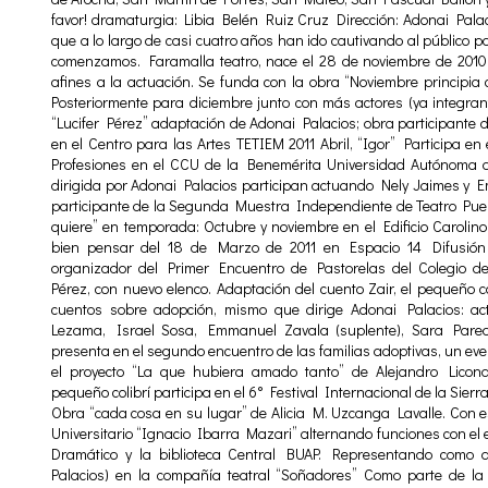
favor! dramaturgia: Libia Belén Ruiz Cruz Dirección: Adonai Pala
que a lo largo de casi cuatro años han ido cautivando al público p
comenzamos. Faramalla teatro, nace el 28 de noviembre de 2010
afines a la actuación. Se funda con la obra “Noviembre principia 
Posteriormente para diciembre junto con más actores (ya integrant
“Lucifer Pérez” adaptación de Adonai Palacios; obra participante 
en el Centro para las Artes TETIEM 2011 Abril, “Igor” Participa en
Profesiones en el CCU de la Benemérita Universidad Autónoma de
dirigida por Adonai Palacios participan actuando Nely Jaimes y E
participante de la Segunda Muestra Independiente de Teatro Puebla 
quiere” en temporada: Octubre y noviembre en el Edificio Carolino.
bien pensar del 18 de Marzo de 2011 en Espacio 14 Difusión 
organizador del Primer Encuentro de Pastorelas del Colegio de
Pérez, con nuevo elenco. Adaptación del cuento Zair, el pequeño c
cuentos sobre adopción, mismo que dirige Adonai Palacios: a
Lezama, Israel Sosa, Emmanuel Zavala (suplente), Sara Parede
presenta en el segundo encuentro de las familias adoptivas, un even
el proyecto “La que hubiera amado tanto” de Alejandro Licona
pequeño colibrí participa en el 6° Festival Internacional de la Sier
Obra “cada cosa en su lugar” de Alicia M. Uzcanga Lavalle. Con es
Universitario “Ignacio Ibarra Mazari” alternando funciones con el e
Dramático y la biblioteca Central BUAP. Representando como a
Palacios) en la compañía teatral “Soñadores” Como parte de la