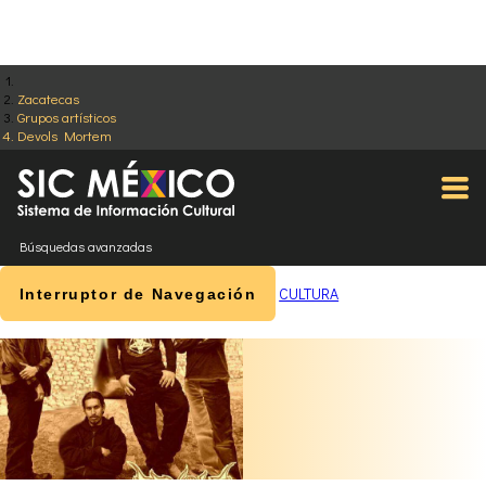
Zacatecas
Grupos artísticos
Devols Mortem
Búsquedas avanzadas
CULTURA
Interruptor de Navegación