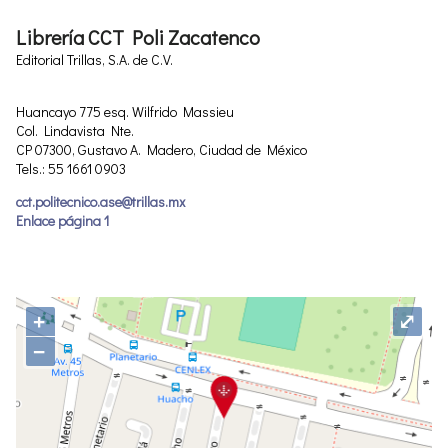
Librería CCT Poli Zacatenco
Editorial Trillas, S.A. de C.V.
Huancayo 775 esq. Wilfrido Massieu
Col. Lindavista Nte.
CP 07300, Gustavo A. Madero, Ciudad de México
Tels.: 55 1661 0903
cct.politecnico.ase@trillas.mx
Enlace página 1
+
⤢
−