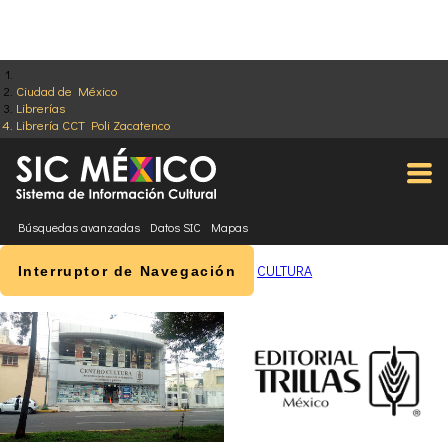
Ciudad de México
Librerías
Librería CCT Poli Zacatenco
Búsquedas avanzadas
Datos SIC
Mapas
CULTURA
Interruptor de Navegación