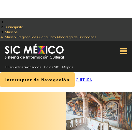
Guanajuato
Museos
Museo Regional de Guanajuato Alhóndiga de Granaditas
Búsquedas avanzadas
Datos SIC
Mapas
CULTURA
Interruptor de Navegación