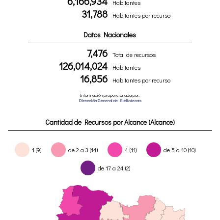
6,166,934
Habitantes
31,788
Habitantes por recurso
Datos Nacionales
7,476
Total de recursos
126,014,024
Habitantes
16,856
Habitantes por recurso
Información proporcionada por:
Dirección General de Bibliotecas
Cantidad de Recursos por Alcance (Alcance)
1 (9)
de 2 a 3 (14)
4 (11)
de 5 a 10 (10)
de 17 a 24 (2)