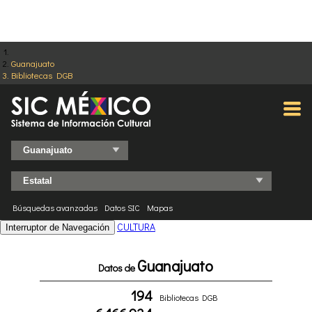
Guanajuato
Bibliotecas DGB
Búsquedas avanzadas
Datos SIC
Mapas
CULTURA
Interruptor de Navegación
Guanajuato
Datos de
194
Bibliotecas DGB