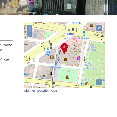
+
⤢
−
a previa
o.
00 p.m
i
abrir en google maps