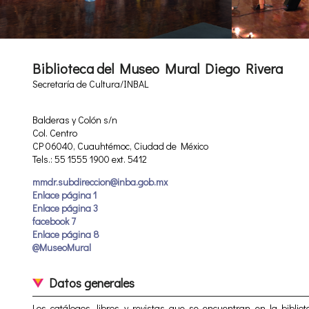
Biblioteca del Museo Mural Diego Rivera
Secretaría de Cultura/INBAL
Balderas y Colón s/n
Col. Centro
CP 06040, Cuauhtémoc, Ciudad de México
Tels.: 55 1555 1900 ext. 5412
mmdr.subdireccion@inba.gob.mx
Enlace página 1
Enlace página 3
facebook 7
Enlace página 8
@MuseoMural
Datos generales
Los catálogos, libros y revistas que se encuentran en la bibli