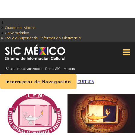
Ciudad de México
Universidades
Escuela Superior de Enfermería y Obstetricia
Búsquedas avanzadas
Datos SIC
Mapas
CULTURA
Interruptor de Navegación