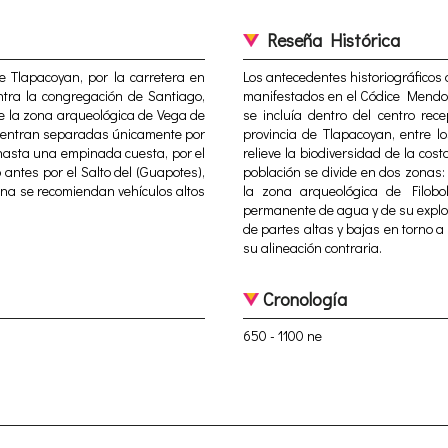
Reseña Histórica
de Tlapacoyan, por la carretera en
Los antecedentes historiográficos
tra la congregación de Santiago,
manifestados en el Códice Mendoci
de la zona arqueológica de Vega de
se incluía dentro del centro rec
cuentran separadas únicamente por
provincia de Tlapacoyan, entre lo
 hasta una empinada cuesta, por el
relieve la biodiversidad de la co
ntes por el Salto del (Guapotes),
población se divide en dos zonas:
zona se recomiendan vehículos altos
la zona arqueológica de Filobo
permanente de agua y de su explo
de partes altas y bajas en torno a
su alineación contraria.
Cronología
650 - 1100 ne