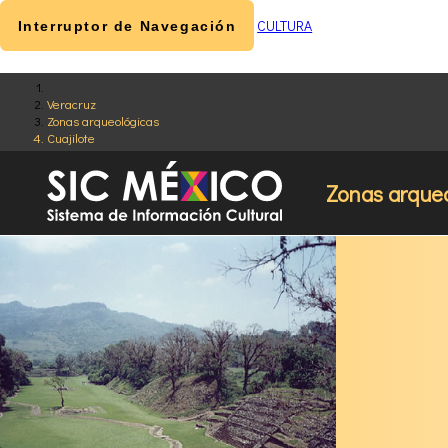
CULTURA
Interruptor de Navegación
Veracruz
Zonas arqueológicas
Cuajilote
Zonas arque