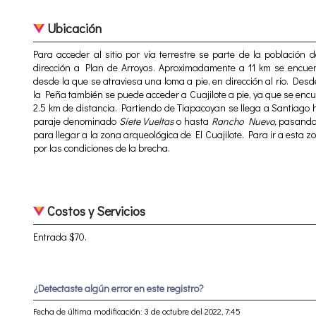
Ubicación
Para acceder al sitio por vía terrestre se parte de la población 
dirección a Plan de Arroyos. Aproximadamente a 11 km se encuen
desde la que se atraviesa una loma a pie, en dirección al río. Des
la Peña también se puede acceder a Cuajilote a pie, ya que se en
2.5 km de distancia. Partiendo de Tiapacoyan se llega a Santiago
paraje denominado
Síete Vueltas
o hasta
Rancho Nuevo,
pasando a
para llegar a la zona arqueológica de El Cuajilote. Para ir a esta 
por las condiciones de la brecha.
Costos y Servicios
Entrada $70.
¿Detectaste algún error en este registro?
Fecha de última modificación: 3 de octubre del 2022, 7:45