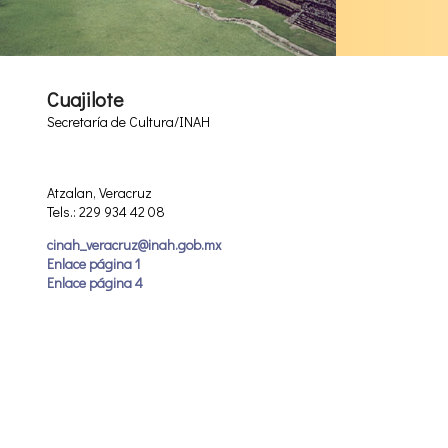
Cuajilote
Secretaría de Cultura/INAH
Atzalan, Veracruz
Tels.: 229 934 42 08
cinah_veracruz@inah.gob.mx
Enlace página 1
Enlace página 4