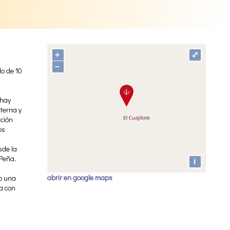
+
⤢
−
do de 10
 hay
nterna y
ción
os
sde la
Peña,
i
abrir en google maps
do una
a con