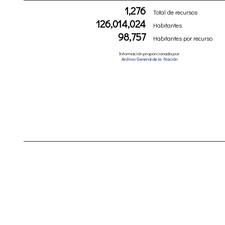
1,276
Total de recursos
126,014,024
Habitantes
98,757
Habitantes por recurso
Información proporcionada por:
Archivo General de la Nación