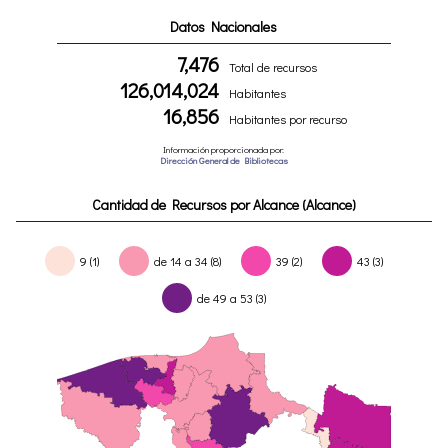
Datos Nacionales
7,476
Total de recursos
126,014,024
Habitantes
16,856
Habitantes por recurso
Información proporcionada por:
Dirección General de Bibliotecas
Cantidad de Recursos por Alcance (Alcance)
9 (1)
de 14 a 34 (8)
39 (2)
43 (3)
de 49 a 53 (3)