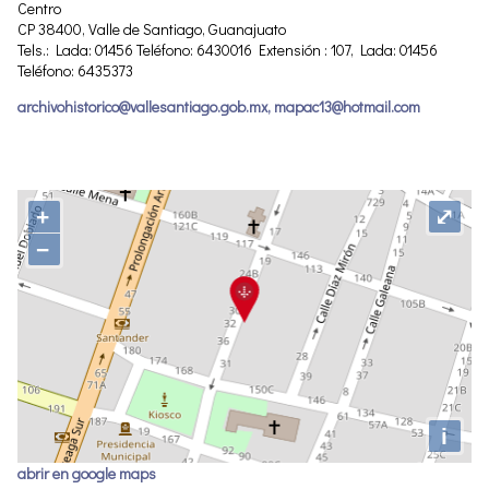
Centro
CP 38400, Valle de Santiago, Guanajuato
Tels.: Lada: 01456 Teléfono: 6430016 Extensión : 107, Lada: 01456
Teléfono: 6435373
archivohistorico@vallesantiago.gob.mx, mapac13@hotmail.com
+
⤢
−
i
abrir en google maps