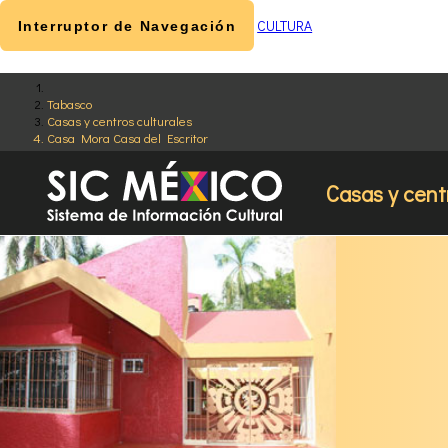
CULTURA
Interruptor de Navegación
Tabasco
Casas y centros culturales
Casa Mora Casa del Escritor
Casas y cent