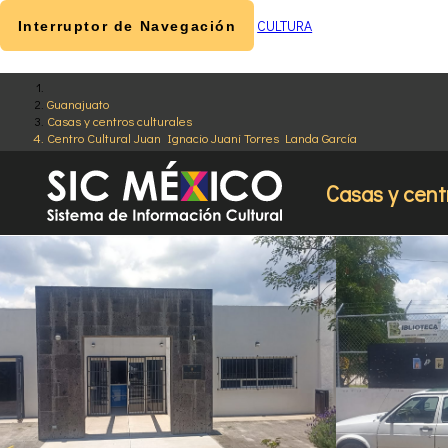
CULTURA
Interruptor de Navegación
Guanajuato
Casas y centros culturales
Centro Cultural Juan Ignacio Juani Torres Landa García
Casas y cent