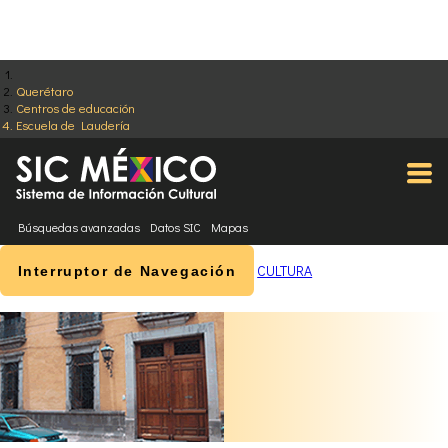
Querétaro
Centros de educación
Escuela de Laudería
Búsquedas avanzadas
Datos SIC
Mapas
CULTURA
Interruptor de Navegación