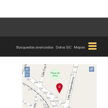
Búsquedas avanzadas
Datos SIC
Mapas
+
⤢
−