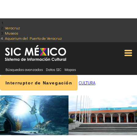
Veracruz
Museos
Aquarium del Puerto de Veracruz
Búsquedas avanzadas
Datos SIC
Mapas
CULTURA
Interruptor de Navegación