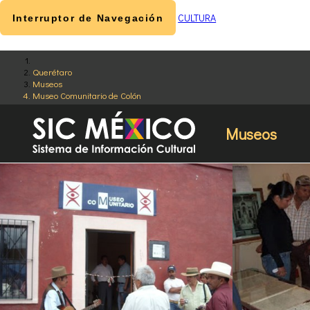
CULTURA
Interruptor de Navegación
Querétaro
Museos
Museo Comunitario de Colón
Museos