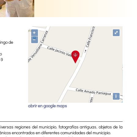
+
⤢
−
mingo de
so
49
i
abrir en google maps
iversas regiones del municipio, fotografías antiguas, objetos de la
spánicos encontrados en diferentes comunidades del municipio.