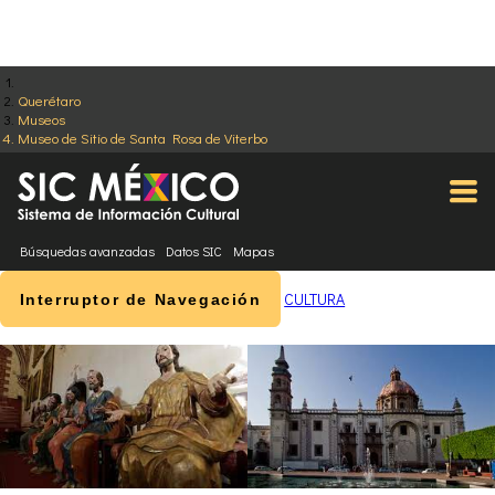
Querétaro
Museos
Museo de Sitio de Santa Rosa de Viterbo
Búsquedas avanzadas
Datos SIC
Mapas
CULTURA
Interruptor de Navegación