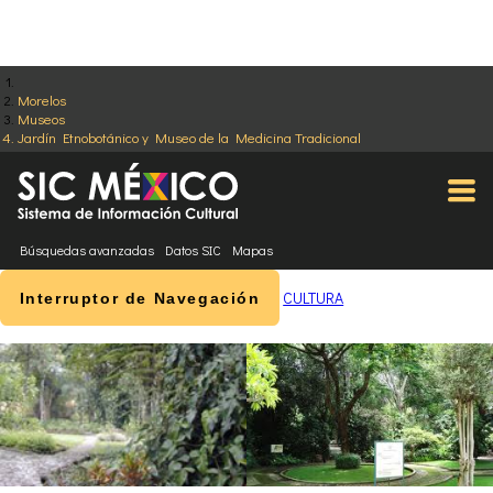
Morelos
Museos
Jardín Etnobotánico y Museo de la Medicina Tradicional
Búsquedas avanzadas
Datos SIC
Mapas
CULTURA
Interruptor de Navegación