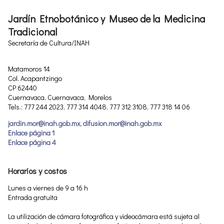
Jardín Etnobotánico y Museo de la Medicina
Tradicional
Secretaría de Cultura/INAH
Matamoros 14
Col. Acapantzingo
CP 62440
Cuernavaca, Cuernavaca, Morelos
Tels.: 777 244 2023, 777 314 4048, 777 312 3108, 777 318 14 06
jardin.mor@inah.gob.mx, difusion.mor@inah.gob.mx
Enlace página 1
Enlace página 4
Horarios y costos
Lunes a viernes de 9 a 16 h
Entrada gratuita
La utilización de cámara fotográfica y videocámara está sujeta al